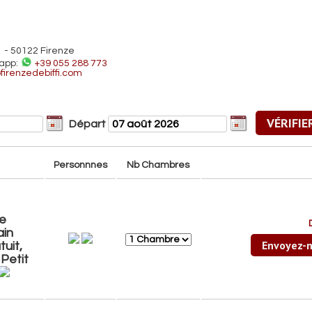
1 - 50122 Firenze
app:
+39 055 288 773
firenzedebiffi.com
Départ
Personnnes
Nb Chambres
e
ain
Envoyez-n
tuit,
 Petit