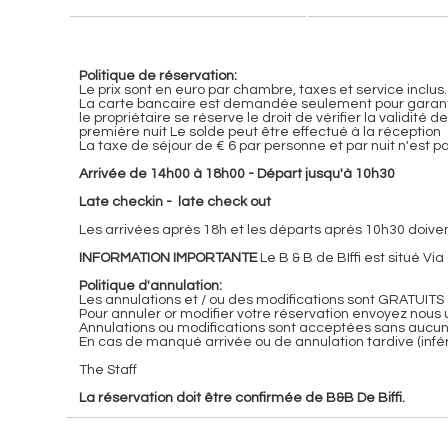
Politique de réservation:
Le prix sont en euro par chambre, taxes et service inclus.
La carte bancaire est demandée seulement pour garantir
le propriétaire se réserve le droit de vérifier la validi
première nuit Le solde peut être effectué à la réception
La taxe de séjour de € 6 par personne et par nuit n'est p
Arrivée de 14h00 à 18h00 - Départ jusqu'à 10h30
Late checkin - late check out
Les arrivées après 18h et les départs après 10h30 doive
INFORMATION IMPORTANTE
Le B & B de BIffi est situé V
Politique d'annulation:
Les annulations et / ou des modifications sont GRATUITS 
Pour annuler or modifier votre réservation envoyez nous
Annulations ou modifications sont acceptées sans aucun p
En cas de manqué arrivée ou de annulation tardive (infér
The Staff
La réservation doit être confirmée de B&B De Biffi.