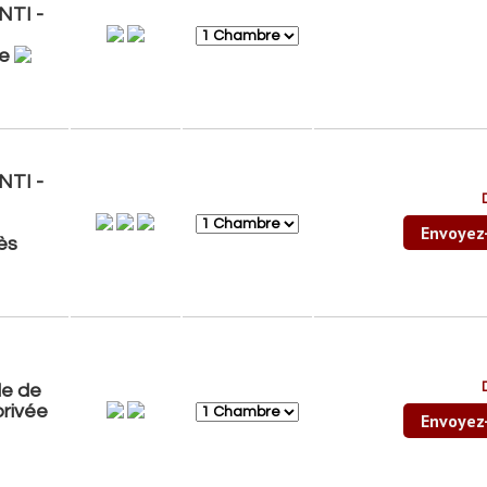
TI -
le
TI -
Envoyez
ès
le de
privée
Envoyez