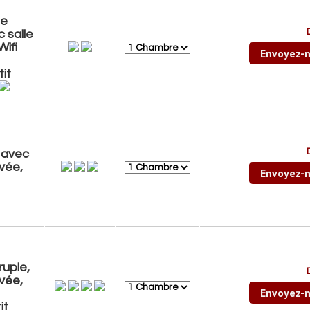
le
 salle
Wifi
Envoyez-n
it
 avec
ivée,
Envoyez-n
uple,
ivée,
Envoyez-n
it