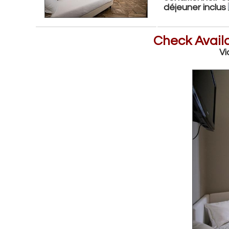
déjeuner inclus
Check Availa
Vi