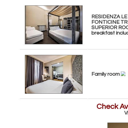
RESIDENZA LE
FONTICINE TR
SUPERIOR ROO
breakfast incl
Family room
Check Ava
V