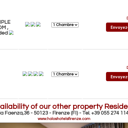
IPLE
Envoyez
M ,
uded
Envoyez
ilability of our other property Resid
ia Faenza,36 - 50123 - Firenze (FI) - Tel. +39 055 274 11
www.holoshotelsfirenze.com