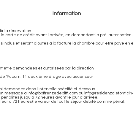
Information
 la réservation.
té de la carte de crédit avant l'arrivée, en demandant la pré-autorisat
as inclus et seront ajoutés à la facture la chambre pour être payé en
nt être demandées et autorisées par la direction
ia de 'Pucci n. 11 deuxième étage avec ascenseur
si demandes dans l'intervalle spécifié ci-dessous.
 un message à info@bbfirenzedebiffi.com ou info@residenzalefonticine
énalités jusqu'a 72 heures avant le jour d’arrivée.
ieur a 72 heures) le valeur de tout le séjour débité comme pénal.