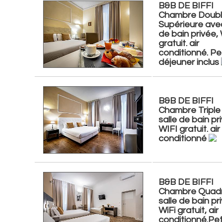
B&B DE BIFFI
Chambre Doub
Supérieure avec
de bain privée, 
gratuit. air
conditionné. Pet
déjeuner inclus
B&B DE BIFFI
Chambre Triple
salle de bain pr
WIFI gratuit. air
conditionné
B&B DE BIFFI
Chambre Quadr
salle de bain pr
WiFi gratuit, air
conditionné.Pet