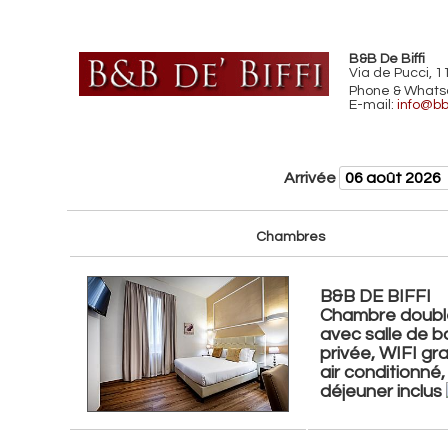
B&B De Biffi
Via de Pucci, 1
Phone & Whats
E-mail:
info@bb
Arrivée
Chambres
B&B DE BIFFI
Chambre doubl
avec salle de b
privée, WIFI gra
air conditionné,
déjeuner inclus